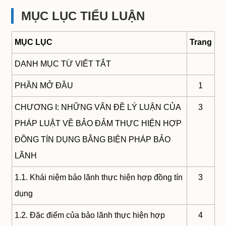
MỤC LỤC TIỂU LUẬN
MỤC LỤC
Trang
DANH MỤC TỪ VIẾT TẮT
PHẦN MỞ ĐẦU
1
CHƯƠNG I: NHỮNG VẤN ĐỀ LÝ LUẬN CỦA
3
PHÁP LUẬT VỀ BẢO ĐẢM THỰC HIỆN HỢP
ĐỒNG TÍN DỤNG BẰNG BIỆN PHÁP BẢO
LÃNH
1.1. Khái niệm bảo lãnh thực hiện hợp đồng tín
3
dụng
1.2. Đặc điểm của bảo lãnh thực hiện hợp
4