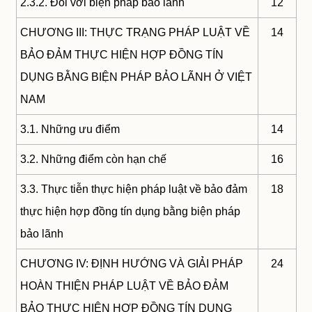
2.3.2. Đối với biện pháp bảo lãnh
12
CHƯƠNG III: THỰC TRẠNG PHÁP LUẬT VỀ
14
BẢO ĐẢM THỰC HIỆN HỢP ĐỒNG TÍN
DỤNG BẰNG BIỆN PHÁP BẢO LÃNH Ở VIỆT
NAM
3.1. Những ưu điểm
14
3.2. Những điểm còn hạn chế
16
3.3. Thực tiễn thực hiện pháp luật về bảo đảm
18
thực hiện hợp đồng tín dụng bằng biện pháp
bảo lãnh
CHƯƠNG IV: ĐỊNH HƯỚNG VÀ GIẢI PHÁP
24
HOÀN THIỆN PHÁP LUẬT VỀ BẢO ĐẢM
BẢO THỰC HIỆN HỢP ĐỒNG TÍN DỤNG