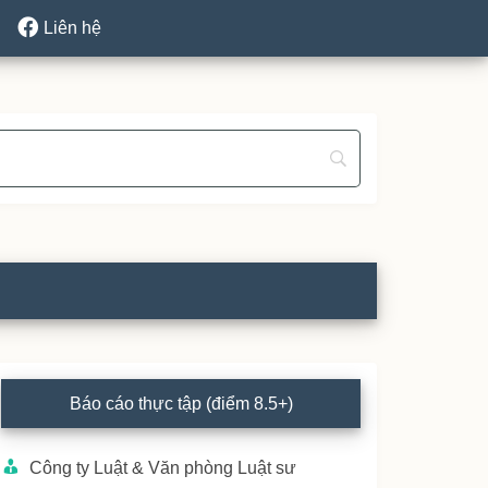
Liên hệ
rimary
Báo cáo thực tập (điểm 8.5+)
idebar
Công ty Luật & Văn phòng Luật sư