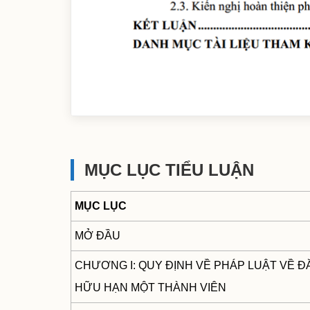
MỤC LỤC TIỂU LUẬN
MỤC LỤC
MỞ ĐẦU
CHƯƠNG I: QUY ĐỊNH VỀ PHÁP LUẬT VỀ Đ
HỮU HẠN MỘT THÀNH VIÊN