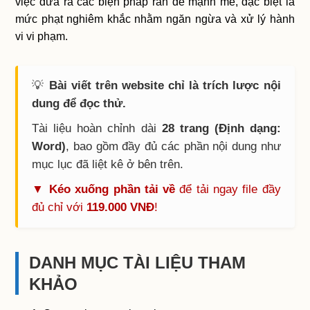
việc đưa ra các biện pháp răn đe mạnh mẽ, đặc biệt là
mức phạt nghiêm khắc nhằm ngăn ngừa và xử lý hành
vi vi phạm.
💡
Bài viết trên website chỉ là trích lược nội
dung để đọc thử.
Tài liệu hoàn chỉnh dài
28 trang (Định dạng:
Word)
, bao gồm đầy đủ các phần nội dung như
mục lục đã liệt kê ở bên trên.
▼ Kéo xuống phần tải về
để tải ngay file đầy
đủ chỉ với
119.000 VNĐ
!
DANH MỤC TÀI LIỆU THAM
KHẢO