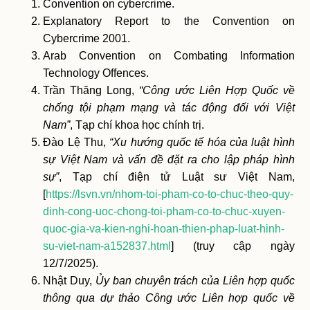
Convention on cybercrime.
Explanatory Report to the Convention on
Cybercrime 2001.
Arab Convention on Combating Information
Technology Offences.
Trần Thăng Long,
“Công ước Liên Hợp Quốc về
chống tội phạm mạng và tác động đối với Việt
Nam”
, Tạp chí khoa học chính trị.
Đào Lệ Thu,
“Xu hướng quốc tế hóa của luật hình
sự Việt Nam và vấn đề đặt ra cho lập pháp hình
sự”
, Tạp chí điện tử Luật sư Việt Nam,
[
https://lsvn.vn/nhom-toi-pham-co-to-chuc-theo-quy-
dinh-cong-uoc-chong-toi-pham-co-to-chuc-xuyen-
quoc-gia-va-kien-nghi-hoan-thien-phap-luat-hinh-
su-viet-nam-a152837.html
] (truy cập ngày
12/7/2025).
Nhật Duy,
Ủy ban chuyên trách của Liên hợp quốc
thông qua dự thảo Công ước Liên hợp quốc về