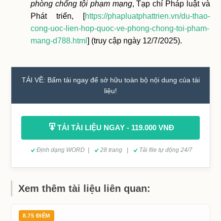
phòng chống tội phạm mạng
, Tạp chí Pháp luật và
Phát triển, [
https://phapluatphattrien.vn/du-thao-
cong-uoc-lien-hop-quoc-ve-phong-chong-toi-pham-
mang-d788.html
] (truy cập ngày 12/7/2025).
TẢI VỀ: Bấm tải ngay để sở hữu toàn bộ nội dung của tài
liệu!
TẢI TÀI LIỆU NGAY - 119.000 VNĐ
Định dạng WORD |
28 trang |
Tải file tự động 24/7
Xem thêm tài liệu liên quan:
8.75 ĐIỂM