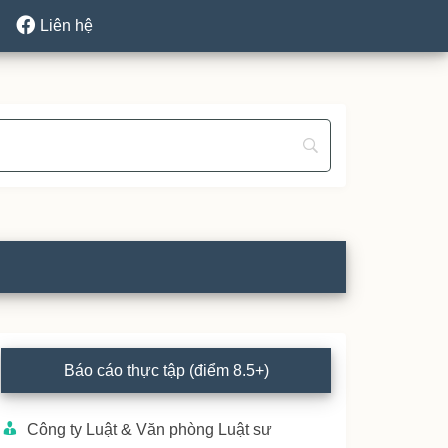
Liên hệ
rimary
Báo cáo thực tập (điểm 8.5+)
idebar
Công ty Luật & Văn phòng Luật sư