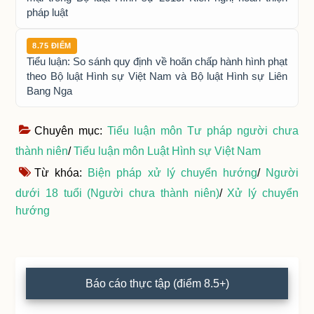
pháp luật
8.75 ĐIỂM
Tiểu luận: So sánh quy định về hoãn chấp hành hình phạt
theo Bộ luật Hình sự Việt Nam và Bộ luật Hình sự Liên
Bang Nga
Chuyên mục:
Tiểu luận môn Tư pháp người chưa
thành niên
/
Tiểu luận môn Luật Hình sự Việt Nam
Từ khóa:
Biện pháp xử lý chuyển hướng
/
Người
dưới 18 tuổi (Người chưa thành niên)
/
Xử lý chuyển
hướng
Primary
Báo cáo thực tập (điểm 8.5+)
Sidebar