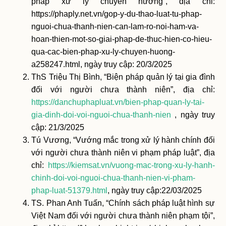
pháp xử lý chuyển hướng”, địa chỉ:
https://phaply.net.vn/gop-y-du-thao-luat-tu-phap-
nguoi-chua-thanh-nien-can-lam-ro-noi-ham-va-
hoan-thien-mot-so-giai-phap-de-thuc-hien-co-hieu-
qua-cac-bien-phap-xu-ly-chuyen-huong-
a258247.html, ngày truy cập: 20/3/2025
ThS Triệu Thị Bình, “Biện pháp quản lý tại gia đình
đối với người chưa thành niên”, địa chỉ:
https://danchuphapluat.vn/bien-phap-quan-ly-tai-
gia-dinh-doi-voi-nguoi-chua-thanh-nien
, ngày truy
cập: 21/3/2025
Tú Vương, “Vướng mắc trong xử lý hành chính đối
với người chưa thành niên vi phạm pháp luật”, địa
chỉ:
https://kiemsat.vn/vuong-mac-trong-xu-ly-hanh-
chinh-doi-voi-nguoi-chua-thanh-nien-vi-pham-
phap-luat-51379.html
, ngày truy cập:22/03/2025
TS. Phan Anh Tuấn, “Chính sách pháp luật hình sự
Việt Nam đối với người chưa thành niên phạm tội”,