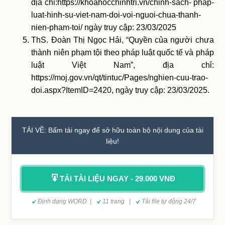
địa chỉ:https://khoahocchinhtri.vn/chinh-sach- phap-
luat-hinh-su-viet-nam-doi-voi-nguoi-chua-thanh-
nien-pham-toi/ ngày truy cập: 23/03/2025
ThS. Đoàn Thị Ngọc Hải, “Quyền của người chưa
thành niên phạm tội theo pháp luật quốc tế và pháp
luật Việt Nam”, địa chỉ:
https://moj.gov.vn/qt/tintuc/Pages/nghien-cuu-trao-
doi.aspx?ItemID=2420, ngày truy cập: 23/03/2025.
TẢI VỀ: Bấm tải ngay để sở hữu toàn bộ nội dung của tài
liệu!
TẢI TÀI LIỆU NGAY - 29.000 VNĐ
Định dạng WORD |
11 trang |
Tải file tự động 24/7