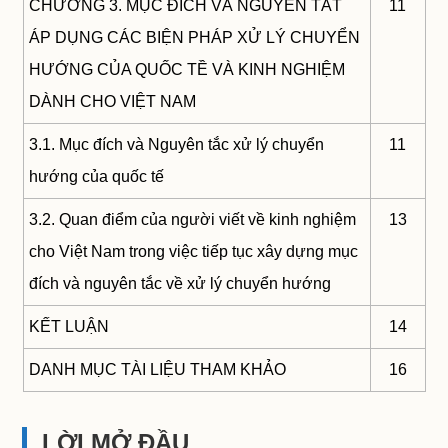
CHƯƠNG 3. MỤC ĐÍCH VÀ NGUYÊN TẮT
11
ÁP DỤNG CÁC BIỆN PHÁP XỬ LÝ CHUYỂN
HƯỚNG CỦA QUỐC TỀ VÀ KINH NGHIỆM
DÀNH CHO VIỆT NAM
3.1. Mục đích và Nguyên tắc xử lý chuyển
11
hướng của quốc tế
3.2. Quan điểm của người viết về kinh nghiệm
13
cho Việt Nam trong việc tiếp tục xây dựng mục
đích và nguyên tắc về xử lý chuyển hướng
KẾT LUẬN
14
DANH MỤC TÀI LIỆU THAM KHẢO
16
LỜI MỞ ĐẦU