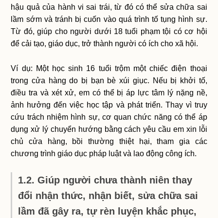
hậu quả của hành vi sai trái, từ đó có thể sửa chữa sai
lầm sớm và tránh bị cuốn vào quá trình tố tụng hình sự.
Từ đó, giúp cho người dưới 18 tuổi phạm tội có cơ hội
để cải tạo, giáo dục, trở thành người có ích cho xã hội.
Ví dụ: Một học sinh 16 tuổi trộm một chiếc điện thoại
trong cửa hàng do bị bạn bè xúi giục. Nếu bị khởi tố,
điều tra và xét xử, em có thể bị áp lực tâm lý nặng nề,
ảnh hưởng đến việc học tập và phát triển. Thay vì truy
cứu trách nhiệm hình sự, cơ quan chức năng có thể áp
dụng xử lý chuyển hướng bằng cách yêu cầu em xin lỗi
chủ cửa hàng, bồi thường thiệt hại, tham gia các
chương trình giáo dục pháp luật và lao động công ích.
1.2. Giúp người chưa thành niên thay
đổi nhận thức, nhận biết, sửa chữa sai
lầm đã gây ra, tự rèn luyện khắc phục,