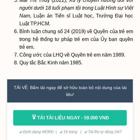
Mai Thị Thuỷ (2022),
Xử lý chuyển hướng đối với
người dưới 18 tuổi phạm tội trong Luật Hình sự Việt
Nam
, Luận án Tiến sĩ Luật học, Trường Đại học
Luật TP.HCM.
Bình luận chung số 24 (2019) về Quyền của trẻ em
trong hệ thống tư pháp trẻ em của Ủy ban quyền
trẻ em.
Công ước của LHQ về Quyền trẻ em năm 1989.
Quy tắc Bắc Kinh năm 1985.
TẢI VỀ: Bấm tải ngay để sở hữu toàn bộ nội dung của tài
liệu!
TẢI TÀI LIỆU NGAY - 59.000 VNĐ
Định dạng WORD |
16 trang |
Tải file tự động 24/7