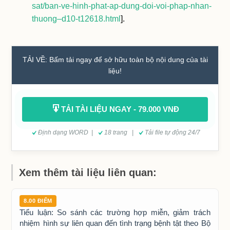
sat/ban-ve-hinh-phat-ap-dung-doi-voi-phap-nhan-
thuong–d10-t12618.html
].
TẢI VỀ: Bấm tải ngay để sở hữu toàn bộ nội dung của tài
liệu!
TẢI TÀI LIỆU NGAY - 79.000 VNĐ
Định dạng WORD |
18 trang |
Tải file tự động 24/7
Xem thêm tài liệu liên quan:
8.00 ĐIỂM
Tiểu luận: So sánh các trường hợp miễn, giảm trách
nhiệm hình sự liên quan đến tình trạng bệnh tật theo Bộ