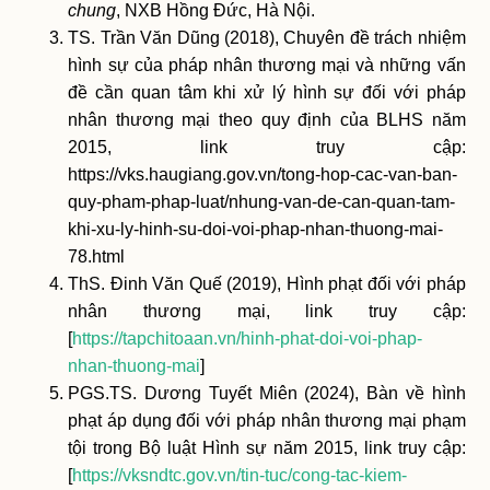
chung
, NXB Hồng Đức, Hà Nội.
TS. Trần Văn Dũng (2018), Chuyên đề trách nhiệm
hình sự của pháp nhân thương mại và những vấn
đề cần quan tâm khi xử lý hình sự đối với pháp
nhân thương mại theo quy định của BLHS năm
2015, link truy cập:
https://vks.haugiang.gov.vn/tong-hop-cac-van-ban-
quy-pham-phap-luat/nhung-van-de-can-quan-tam-
khi-xu-ly-hinh-su-doi-voi-phap-nhan-thuong-mai-
78.html
ThS. Đinh Văn Quế (2019), Hình phạt đối với pháp
nhân thương mại, link truy cập:
[
https://tapchitoaan.vn/hinh-phat-doi-voi-phap-
nhan-thuong-mai
]
PGS.TS. Dương Tuyết Miên (2024), Bàn về hình
phạt áp dụng đối với pháp nhân thương mại phạm
tội trong Bộ luật Hình sự năm 2015, link truy cập:
[
https://vksndtc.gov.vn/tin-tuc/cong-tac-kiem-