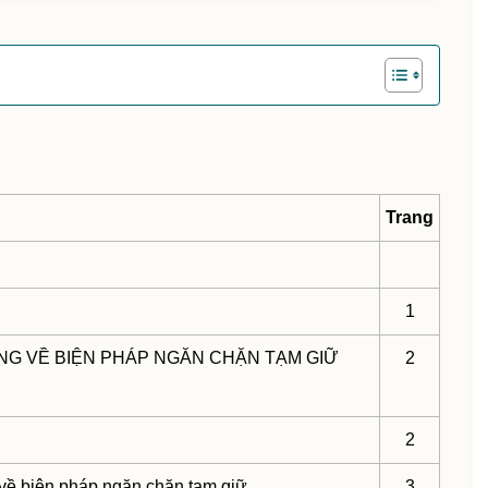
Trang
1
NG VỀ BIỆN PHÁP NGĂN CHẶN TẠM GIỮ
2
2
 về biện pháp ngăn chặn tạm giữ
3