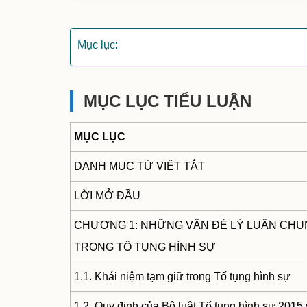
Mục lục:
MỤC LỤC TIỂU LUẬN
MỤC LỤC
DANH MỤC TỪ VIẾT TẮT
LỜI MỞ ĐẦU
CHƯƠNG 1: NHỮNG VẤN ĐÈ LÝ LUẬN CHU
TRONG TỐ TỤNG HÌNH SỰ
1.1. Khái niệm tạm giữ trong Tố tụng hình sự
1.2. Quy định của Bộ luật Tố tụng hình sự 2015