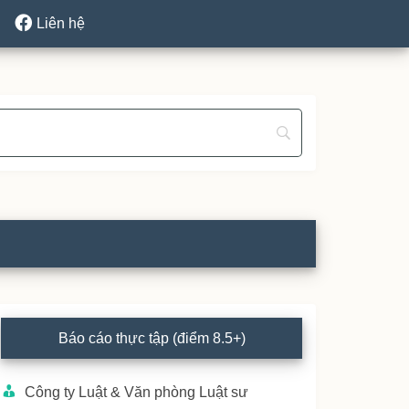
Liên hệ
rimary
Báo cáo thực tập (điểm 8.5+)
idebar
Công ty Luật & Văn phòng Luật sư