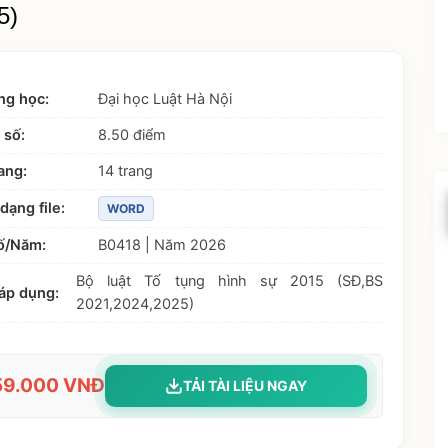
5)
ng học:
Đại học Luật Hà Nội
 số:
8.50 điểm
ang:
14 trang
dạng file:
WORD
ố/Năm:
B0418 | Năm 2026
Bộ luật Tố tụng hình sự 2015 (SĐ,BS
áp dụng:
2021,2024,2025)
59.000 VNĐ
TẢI TÀI LIỆU NGAY