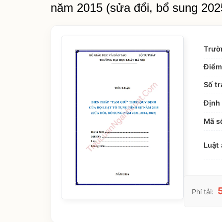
năm 2015 (sửa đổi, bổ sung 202
Trườ
Điểm
Số tr
Định 
Mã s
Luật 
Phí tải: