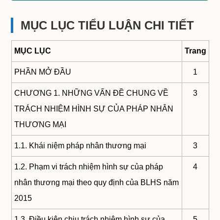
MỤC LỤC TIỂU LUẬN CHI TIẾT
MỤC LỤC
Trang
PHẦN MỞ ĐẦU
1
CHƯƠNG 1. NHỮNG VẤN ĐỀ CHUNG VỀ
3
TRÁCH NHIỆM HÌNH SỰ CỦA PHÁP NHÂN
THƯƠNG MẠI
1.1. Khái niệm pháp nhân thương mại
3
1.2. Phạm vi trách nhiệm hình sự của pháp
4
nhân thương mại theo quy định của BLHS năm
2015
1.3. Điều kiện chịu trách nhiệm hình sự của
5