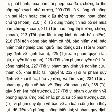
in, phát hành, mua bán trái phép hóa đơn, chứng từ thu
nộp ngân sách nhà nước), 209 (Tội cố ý công bố thông
tin sai lệch hoặc che giấu thông tin trong hoạt động
chứng khoán), 210 (Tội sử dụng thông tin nội bộ để mua
bán chứng khoán), 211 (Tội thao túng thị trường chứng
khoán), 213 (Tội gian lận trong kinh doanh bảo hiểm),
216 (Tội trốn đóng bảo hiểm xã hội, bảo hiểm y tế, bảo
hiểm thất nghiệp cho người lao động), 217 (Tội vi phạm
quy định về cạnh tranh), 225 (Tội xâm phạm quyền tác
giả, quyền liên quan), 226 (Tội xâm phạm quyền sở hữu
công nghiệp), 227 (Tội vi phạm quy định về nghiên cứu,
thăm dò, khai thác tài nguyên), 232 (Tội vi phạm quy
định về khai thác, bảo vệ rừng và lâm sản), 234 (Tội vi
phạm quy định về bảo vệ động vật hoang dã), 235 (Tội
gây ô nhiễm môi trường), 237 (Tội vi phạm quy định về
phòng ngừa, ứng phó, khắc phục sự cố môi trường), 238
(Tội vi phạm quy định về bảo vệ an toàn công trình thủy
lợi, đê điều và phòng, chống thiên tai; vi phạm quy định