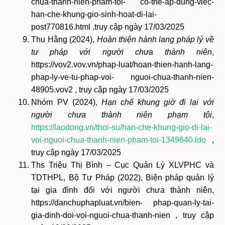
chua-thanh-nien-pham-toi- co-the-ap-dung-viec-
han-che-khung-gio-sinh-hoat-di-lai-
post770816.html ,truy cập ngày 17/03/2025
Thu Hằng (2024),
Hoàn thiện hành lang pháp lý về
tư pháp với người chưa thành niên
,
https://vov2.vov.vn/phap-luat/hoan-thien-hanh-lang-
phap-ly-ve-tu-phap-voi- nguoi-chua-thanh-nien-
48905.vov2 , truy cập ngày 17/03/2025
Nhóm PV (2024),
Hạn chế khung giờ đi lại với
người chưa thành niên phạm tội
,
https://laodong.vn/thoi-su/han-che-khung-gio-di-lai-
voi-nguoi-chua-thanh-nien-pham-toi-1349640.ldo
,
truy cập ngày 17/03/2025
Ths Triệu Thị Bình – Cục Quản Lý XLVPHC và
TDTHPL, Bộ Tư Pháp (2022), Biện pháp quản lý
tại gia đình đối với người chưa thành niên,
https://danchuphapluat.vn/bien- phap-quan-ly-tai-
gia-dinh-doi-voi-nguoi-chua-thanh-nien , truy cập