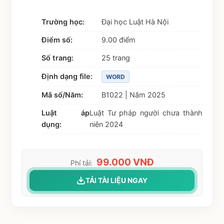
Trường học:
Đại học Luật Hà Nội
Điểm số:
9.00 điểm
Số trang:
25 trang
Định dạng file:
WORD
Mã số/Năm:
B1022 | Năm 2025
Luật áp
Luật Tư pháp người chưa thành
dụng:
niên 2024
99.000 VNĐ
Phí tải:
TẢI TÀI LIỆU NGAY