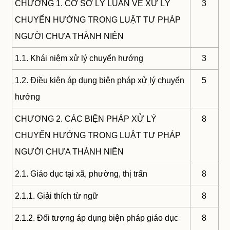
CHƯƠNG 1. CƠ SỞ LÝ LUẬN VỀ XỬ LÝ
3
CHUYỂN HƯỚNG TRONG LUẬT TƯ PHÁP
NGƯỜI CHƯA THÀNH NIÊN
1.1. Khái niệm xử lý chuyển hướng
3
1.2. Điều kiện áp dụng biện pháp xử lý chuyển
5
hướng
CHƯƠNG 2. CÁC BIỆN PHÁP XỬ LÝ
8
CHUYỂN HƯỚNG TRONG LUẬT TƯ PHÁP
NGƯỜI CHƯA THÀNH NIÊN
2.1. Giáo dục tại xã, phường, thị trấn
8
2.1.1. Giải thích từ ngữ
8
2.1.2. Đối tượng áp dụng biện pháp giáo dục
8