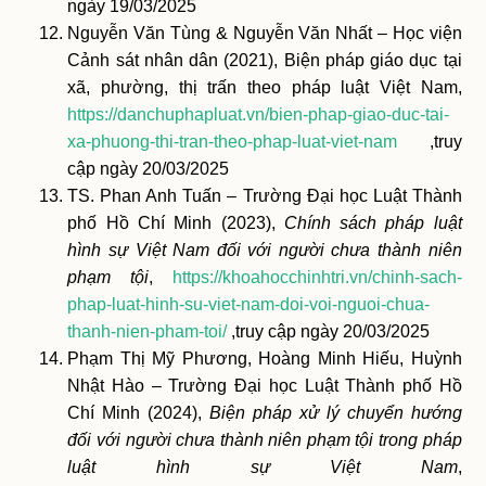
ngày 19/03/2025
Nguyễn Văn Tùng & Nguyễn Văn Nhất – Học viện
Cảnh sát nhân dân (2021), Biện pháp giáo dục tại
xã, phường, thị trấn theo pháp luật Việt Nam,
https://danchuphapluat.vn/bien-phap-giao-duc-tai-
xa-phuong-thi-tran-theo-phap-luat-viet-nam
,truy
cập ngày 20/03/2025
TS. Phan Anh Tuấn – Trường Đại học Luật Thành
phố Hồ Chí Minh (2023),
Chính sách pháp luật
hình sự Việt Nam đối với người chưa thành niên
phạm tội
,
https://khoahocchinhtri.vn/chinh-sach-
phap-luat-hinh-su-viet-nam-doi-voi-nguoi-chua-
thanh-nien-pham-toi/
,truy cập ngày 20/03/2025
Phạm Thị Mỹ Phương, Hoàng Minh Hiếu, Huỳnh
Nhật Hào – Trường Đại học Luật Thành phố Hồ
Chí Minh (2024),
Biện pháp xử lý chuyển hướng
đối với người chưa thành niên phạm tội trong pháp
luật hình sự Việt Nam
,