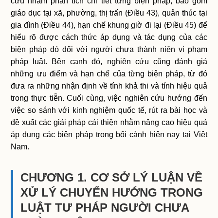
cứu nhằm phân tích chi tiết từng biện pháp, bao gồm
giáo dục tại xã, phường, thị trấn (Điều 43), quản thúc tại
gia đình (Điều 44), hạn chế khung giờ đi lại (Điều 45) để
hiểu rõ được cách thức áp dụng và tác dụng của các
biện pháp đó đối với người chưa thành niên vi phạm
pháp luật. Bên cạnh đó, nghiên cứu cũng đánh giá
những ưu điểm và hạn chế của từng biện pháp, từ đó
đưa ra những nhận định về tính khả thi và tính hiệu quả
trong thực tiễn. Cuối cùng, việc nghiên cứu hướng đến
việc so sánh với kinh nghiệm quốc tế, rút ra bài học và
đề xuất các giải pháp cải thiện nhằm nâng cao hiệu quả
áp dụng các biện pháp trong bối cảnh hiện nay tại Việt
Nam.
CHƯƠNG 1. CƠ SỞ LÝ LUẬN VỀ
XỬ LÝ CHUYỂN HƯỚNG TRONG
LUẬT TƯ PHÁP NGƯỜI CHƯA