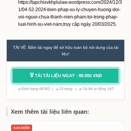
https://tapchisvkhplulaw.wordpress.com/2024/12/3
1/04-52-2024-bien-phap-xu-ly-chuyen-huong-doi-
voi-nguoi-chua-thanh-nien-pham-toi-trong-phap-
luat-hinh-su-viet-nam,truy cập ngày 20/03/2025.
TẢI VỀ: Bấm tải ngay để sở hữu toàn bộ nội dung của tài
liệu!
TẢI TÀI LIỆU NGAY - 99.000 VNĐ
Định dạng WORD |
25 trang |
Tải file tự động 24/7
Xem thêm tài liệu liên quan:
9.00 ĐIỂM