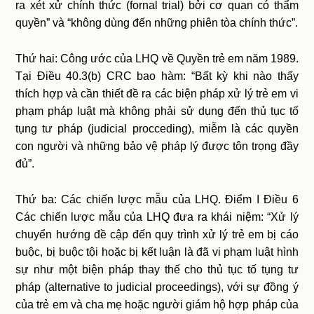
ra xét xử chính thức (fornal trial) bởi cơ quan có thẩm
quyền” và “không dùng đến những phiên tòa chính thức”.
Thứ hai: Công ước của LHQ về Quyền trẻ em năm 1989.
Tại Điều 40.3(b) CRC bao hàm: “Bất kỳ khi nào thấy
thích hợp và cần thiết đề ra các biện pháp xử lý trẻ em vi
phạm pháp luật mà không phải sử dụng đến thủ tục tố
tụng tư pháp (judicial procceding), miễm là các quyền
con người và những bảo vệ pháp lý được tôn trọng đầy
đủ”.
Thứ ba: Các chiến lược mẫu của LHQ. Điểm I Điều 6
Các chiến lược mẫu của LHQ đưa ra khái niệm: “Xử lý
chuyển hướng đề cập đến quy trình xử lý trẻ em bị cáo
buộc, bị buộc tội hoặc bị kết luận là đã vi phạm luật hình
sự như một biện pháp thay thế cho thủ tục tố tụng tư
pháp (alternative to judicial proceedings), với sự đồng ý
của trẻ em và cha mẹ hoặc người giám hộ hợp pháp của